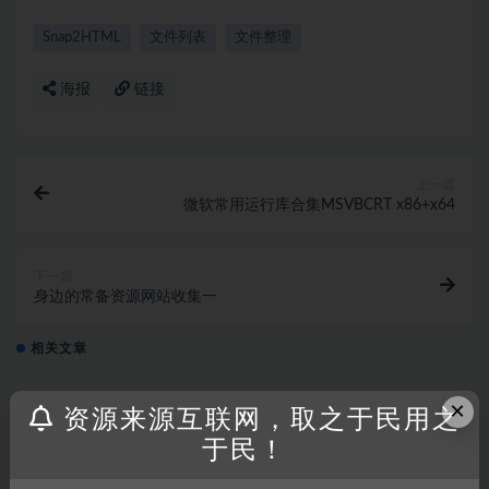
Snap2HTML
文件列表
文件整理
海报
链接
上一篇
微软常用运行库合集MSVBCRT x86+x64
下一篇
身边的常备资源网站收集一
相关文章
2024 保姆级 PR 剪辑指南，带你轻松入行！
×
资源来源互联网，取之于民用之
于民！
软件分享
2 年前
74